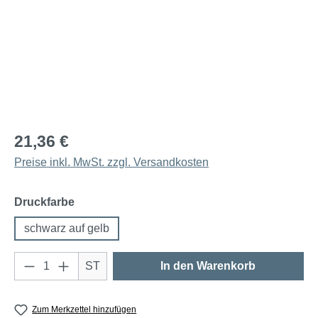
21,36 €
Preise inkl. MwSt. zzgl. Versandkosten
auswählen
Druckfarbe
schwarz auf gelb
Produkt Anzahl: Gib den gewünschten Wert e
ST
In den Warenkorb
Zum Merkzettel hinzufügen