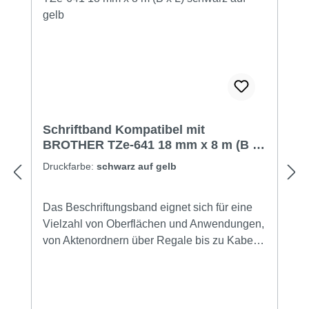
Schriftband Kompatibel mit
BROTHER TZe-641 18 mm x 8 m (B x
L) schwarz auf gelb
Druckfarbe:
schwarz auf gelb
Das Beschriftungsband eignet sich für eine
Vielzahl von Oberflächen und Anwendungen,
von Aktenordnern über Regale bis zu Kabeln
und Geräten, und ermöglicht so eine
professionelle Organisation. Verwendung für
Gerätetyp: brother P- touch 210E, 220, 300,
310, 340, 340C, 350, 540, 540C, 550, 1750,