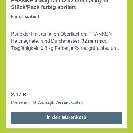
FRANKEN Magnete Ø 32 mm 0,8 kg 10
Stück/Pack farbig sortiert
Farbe:
sortiert
Perfekter Halt auf allen Oberflächen: FRANKEN
Haftmagnete. rund Durchmesser: 32 mm max.
Tragfähigkeit: 0,8 kg Farbe: je 2x rot, grün, blau und
je 1x gelb, weiß, schwarz, grau 10 Stück/Pack
Regulärer Preis:
2,17 €
Preise inkl. MwSt. zzgl. Versandkosten
In den Warenkorb