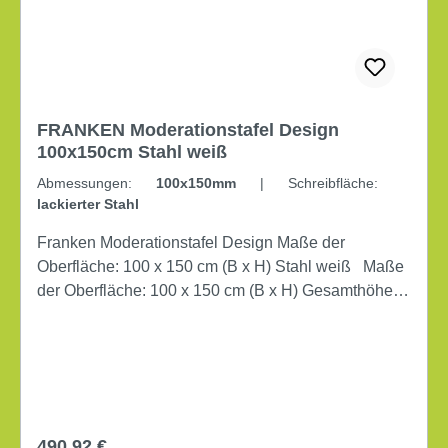
FRANKEN Moderationstafel Design
100x150cm Stahl weiß
Abmessungen:
100x150mm
|
Schreibfläche:
lackierter Stahl
Franken Moderationstafel Design Maße der
Oberfläche: 100 x 150 cm (B x H) Stahl weiß Maße
der Oberfläche: 100 x 150 cm (B x H) Gesamthöhe:
192 cm beidseitig verwendbar Lenkrolle feststellbar
Masse (Gewicht): 21 kg Material des Rahmens: MDF
Material der Vorderseite: Stahl Farbe der
Vorderseite: weiß
Regulärer Preis:
490,92 €