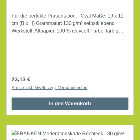
Für die perfekte Präsentation. Oval Maße: 19 x 11
cm (B x H) Grammatur: 130 g/m² selbstklebend
Werkstoff: Altpapier, 100 % recycelt Farbe: farbig
sortiert 300 St./Pack.
Regulärer Preis:
23,13 €
Preise inkl. MwSt. zzgl. Versandkosten
In den Warenkorb