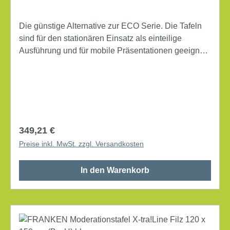
Die günstige Alternative zur ECO Serie. Die Tafeln
sind für den stationären Einsatz als einteilige
Ausführung und für mobile Präsentationen geeignet.
Maße der Oberfläche: 120 x 150 cm (B x H)
Gesamthöhe: 190 cm beidseitig verwendbar
Ausführung des Fußes: Zweiarmfuß Masse
(Gewicht): 5 kg Material des Rahmens: Metall
Material der Vorderseite: Stahlblech Farbe der
Vorderseite: weiß
Regulärer Preis:
349,21 €
Preise inkl. MwSt. zzgl. Versandkosten
In den Warenkorb