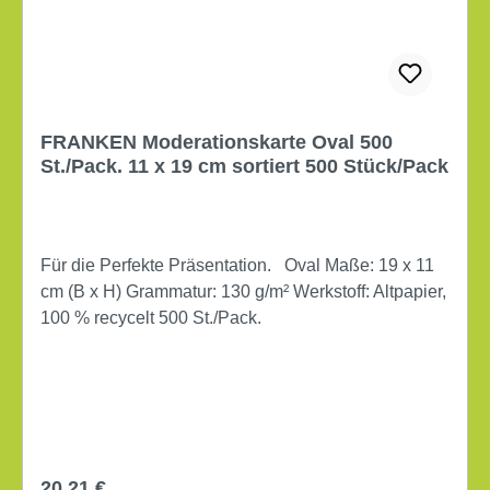
FRANKEN Moderationskarte Oval 500
St./Pack. 11 x 19 cm sortiert 500 Stück/Pack
Für die Perfekte Präsentation. Oval Maße: 19 x 11
cm (B x H) Grammatur: 130 g/m² Werkstoff: Altpapier,
100 % recycelt 500 St./Pack.
Regulärer Preis:
20,21 €