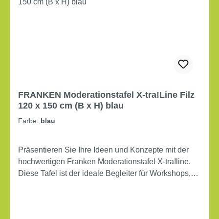
FRANKEN Moderationstafel X-tra!Line Filz
120 x 150 cm (B x H) blau
Farbe:
blau
Präsentieren Sie Ihre Ideen und Konzepte mit der
hochwertigen Franken Moderationstafel X-tra!line.
Diese Tafel ist der ideale Begleiter für Workshops,
Meetings und Schulungen, da sie Ihnen ermöglicht,
Ihre Gedanken klar und strukturiert festzuhalten. Mit
einer großzügigen Fläche bietet die Tafel