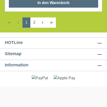
In den Warenkorb
Seite
Seite
1
2
HOTLine
Sitemap
Information