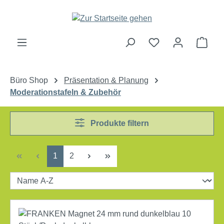
Zum Hauptinhalt springen
Ware
Büro Shop
Präsentation & Planung
Moderationstafeln & Zubehör
Produkte filtern
Seite
Seite
1
2