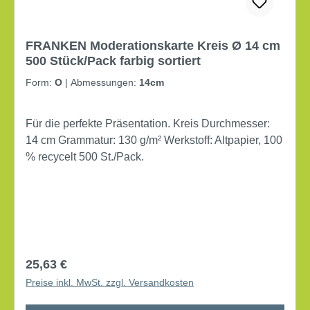
FRANKEN Moderationskarte Kreis Ø 14 cm
500 Stück/Pack farbig sortiert
Form:
O
|
Abmessungen:
14cm
Für die perfekte Präsentation. Kreis Durchmesser:
14 cm Grammatur: 130 g/m² Werkstoff: Altpapier, 100
% recycelt 500 St./Pack.
Regulärer Preis:
25,63 €
Preise inkl. MwSt. zzgl. Versandkosten