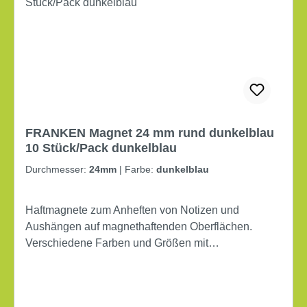
FRANKEN Magnet 24 mm rund dunkelblau
10 Stück/Pack dunkelblau
Durchmesser:
24mm
|
Farbe:
dunkelblau
Haftmagnete zum Anheften von Notizen und
Aushängen auf magnethaftenden Oberflächen.
Verschiedene Farben und Größen mit
unterschiedlicher Haftkraft. Die hochwertigen
Haftmagnete verfügen über eine Kunststoffkappe
und einen lackierten Magneten, der ein Verkratzen