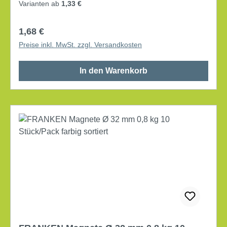
der Plan- oder Schreibtafeloberfläche verhindert.
Varianten ab
1,33 €
rund Durchmesser: 24 mm max. Tragfähigkeit: 0,3 kg
max. Anzahl der Blätter: 4 Bl. DIN A4 10 St./Pack.
Regulärer Preis:
1,68 €
Preise inkl. MwSt. zzgl. Versandkosten
In den Warenkorb