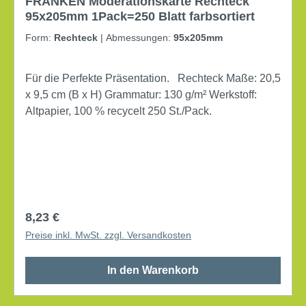
FRANKEN Moderationskarte Rechteck
95x205mm 1Pack=250 Blatt farbsortiert
Form:
Rechteck
|
Abmessungen:
95x205mm
Für die Perfekte Präsentation. Rechteck Maße: 20,5
x 9,5 cm (B x H) Grammatur: 130 g/m² Werkstoff:
Altpapier, 100 % recycelt 250 St./Pack.
Regulärer Preis:
8,23 €
Preise inkl. MwSt. zzgl. Versandkosten
In den Warenkorb