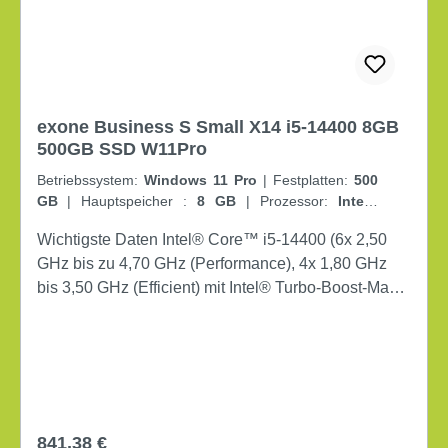
exone Business S Small X14 i5-14400 8GB
500GB SSD W11Pro
Betriebssystem:
Windows 11 Pro
|
Festplatten:
500
GB
|
Hauptspeicher :
8 GB
|
Prozessor:
Intel®
Core™ i5
|
Prozessorvariante:
Intel® Core™ i5-
Wichtigste Daten Intel® Core™ i5-14400 (6x 2,50
14400
|
Farbe:
schwarz
GHz bis zu 4,70 GHz (Performance), 4x 1,80 GHz
bis 3,50 GHz (Efficient) mit Intel® Turbo-Boost-Max-
Technik, Intel® UHD 730 Grafik, 20M Cache)
Windows® 11 Pro 64-bit 8 GB DDR4 PC3200 512
GB SSD M.2 PCIe®x4 NVMe®
Regulärer Preis:
841,38 €