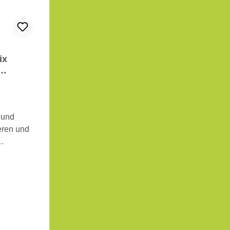
ix
 und
eren und
en
ad.
 in
o.
s,