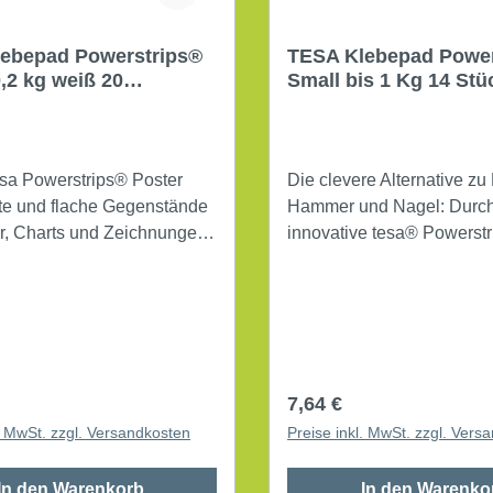
ebepad Powerstrips®
TESA Klebepad Power
,2 kg weiß 20
Small bis 1 Kg 14 
ack
esa Powerstrips® Poster
Die clevere Alternative zu
hte und flache Gegenstände
Hammer und Nagel: Durch
r, Charts und Zeichnungen
innovative tesa® Powerst
mdrehen an der Wand
Technologie können größ
 und können spurlos wieder
kleinere Objekte einfach u
 werden.
befestigt werden. Einfach
rwendung: Poster, Charts,
Powerstrip am Anfasser pa
x 42 mm (B
Untergrund abziehen und
Produkt verliert seine Kleb
r Preis:
Regulärer Preis:
7,64 €
Maße: 14,5 x 33 mm (B x L
l. MwSt. zzgl. Versandkosten
Preise inkl. MwSt. zzgl. Vers
Tragfähigkeit: 1 kg beidseitig klebend
ohne Lösungsmittel Farbe: weiß 14
In den Warenkorb
In den Warenko