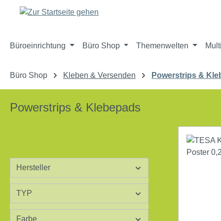
m Hauptinhalt springen
Zur Suche springen
Zur Hauptnavigation springen
Büroeinrichtung
Büro Shop
Themenwelten
Mult
Büro Shop
Kleben & Versenden
Powerstrips & Kl
Powerstrips & Klebepads
Hersteller
TYP
Farbe