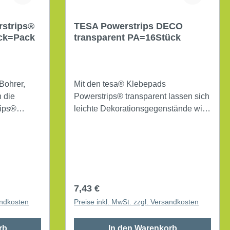
strips®
TESA Powerstrips DECO
Stück=Pack
transparent PA=16Stück
 Bohrer,
Mit den tesa® Klebepads
 die
Powerstrips® transparent lassen sich
rips®
leichte Dekorationsgegenstände wie
ere und
Fensterbilder, Papp- und
nd schnell
Papierdekorationen schnell und
 den
einfach befestigen - besonders
rallel zum
geeignet auch auf Glas- und
 das
Spiegelflächen, denn der
kraft.
transparente Strip bleibt nahezu
Regulärer Preis:
7,43 €
)
unsichtbar im Hintergrund. Hohe UV-
andkosten
Preise inkl. MwSt. zzgl. Versandkosten
Beständigkeit. Produktverwendung:
dekorieren Maße: 14,5 x 42 mm (B x
rb
In den Warenkorb