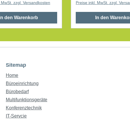
l. MwSt. zzgl. Versandkosten
Preise inkl. MwSt. zzgl. Vers
Postkarten, Zeichnungen,
Maße: 10 x 10 mm (B x L) beidseitig
In den Warenkorb
In den Warenko
klebend mehrfach verwendbar UV-
beständig ohne Lösungsmittel 80
St./Pack.
Sitemap
Home
Büroeinrichtung
Bürobedarf
Multifunktionsgeräte
Konferenztechnik
IT-Servcie