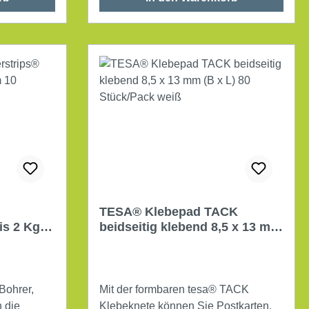
L) Tragfähigkeit: 0,2 kg beidseitig
klebend UV-beständig ohne
Lösungsmittel Farbe: transparent 16
St./Pack.
TESA® Klebepad TACK
is 2 Kg
beidseitig klebend 8,5 x 13 mm
Pack
(B x L) 80 Stück/Pack weiß
 Bohrer,
Mit der formbaren tesa® TACK
 die
Klebeknete können Sie Postkarten,