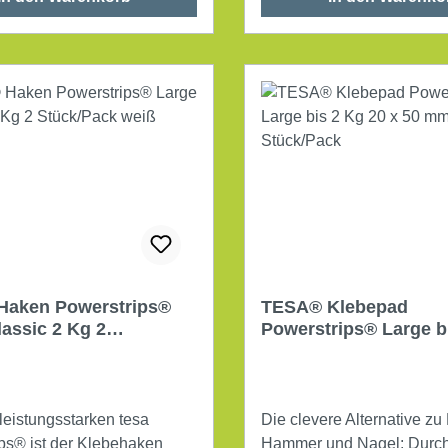
St./Pack.
Haken Powerstrips®
TESA® Klebepad
lassic 2 Kg 2
Powerstrips® Large b
ack weiß
20 x 50 mm 10 Stück/
leistungsstarken tesa
Die clevere Alternative zu
ps® ist der Klebehaken
Hammer und Nagel: Durch