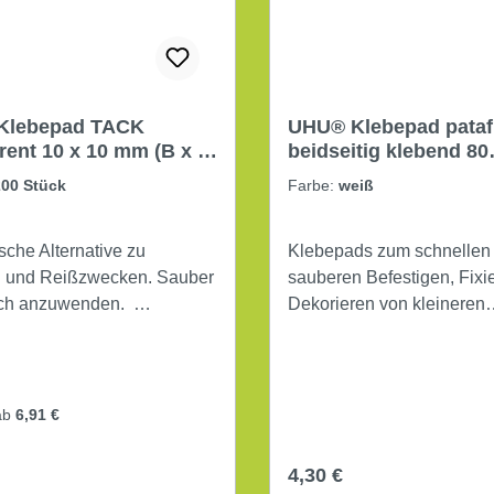
Klebepad TACK
UHU® Klebepad pataf
rent 10 x 10 mm (B x L)
beidseitig klebend 80
ck/Pack transparent
Stück/Pack weiß
200 Stück
Farbe:
weiß
sche Alternative zu
Klebepads zum schnellen
 und Reißzwecken. Sauber
sauberen Befestigen, Fixi
ach anzuwenden.
Dekorieren von kleineren
rwendung: Papier, Pappe,
Gegenständen auf fast all
Materialien bis zu 500 g/P
Unzählige
mittel
Anwendungsmöglichkeiten
ab
6,91 €
ansparent
Haushalt, Schule und Bür
Unsichtbar auf Glas.
r Preis:
Regulärer Preis:
4,30 €
Produktverwendung: Foto