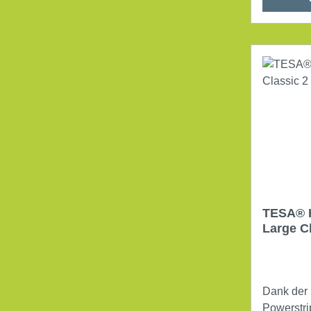
TESA® 
Large C
Stück/P
Dank der 
Powerstri