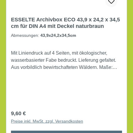
ESSELTE Archivbox ECO 43,9 x 24,2 x 34,5
cm für DIN A4 mit Deckel naturbraun
Abmessungen:
43,9x24,2x34,5cm
Mit Liniendruck auf 4 Seiten, mit ökologischer,
wasserbasierter Fabe bedruckt. Lieferung gefaltet.
Aus vorbildlich bewirtschafteten Wäldern. Maße:
43,9 x 24,2 x 34,5 cm (B x H x T) Für Papierformat:
DIN A4 mit Deckel mit Archivdruck Lieferung gefaltet
Werkstoff: Wellpappe, 100 % recycelt Farbe:
naturbraun
Regulärer Preis:
9,60 €
Preise inkl. MwSt. zzgl. Versandkosten