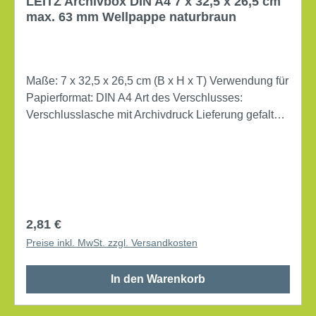
LEITZ Archivbox DIN A4 7 x 32,5 x 26,5 cm
max. 63 mm Wellpappe naturbraun
Maße: 7 x 32,5 x 26,5 cm (B x H x T) Verwendung für
Papierformat: DIN A4 Art des Verschlusses:
Verschlusslasche mit Archivdruck Lieferung gefaltet
Werkstoff: Wellpappe recycelt/Natronpapier,
kaschiert Farbe: naturbraun Archiv-Schachtel, mit
Verschlussklappe. Bei Abstellung im Querformat
können auch Hängebehälter mit Reiter und
Schienen abgehängt werden. Flachliegend verpackt.
Regulärer Preis:
2,81 €
Preise inkl. MwSt. zzgl. Versandkosten
In den Warenkorb