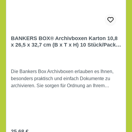
BANKERS BOX® Archivboxen Karton 10,8
x 26,5 x 32,7 cm (B x T x H) 10 Stück/Pack
weiß/blau
Die Bankers Box Archivboxen erlauben es Ihnen,
besonders praktisch und einfach Dokumente zu
archivieren. Sie sorgen für Ordnung an Ihrem
Arbeitsplatz und bieten Ihren alten Unterlagen einen
geeigneten Aufbewahrungsort. Aufgrund der Maße
eignen sie sich bestens für Unterlagen im DIN A4-
Format. Diese Artikel aus massivem Karton sind
echt robust und halten auch starken
Beanspruchungen verlässlich stand. Das
Regulärer Preis:
25,68 €