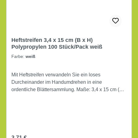
Heftstreifen 3,4 x 15 cm (B x H)
Polypropylen 100 Stück/Pack weiß
Farbe:
weiß
Mit Heftstreifen verwandeln Sie ein loses
Durcheinander im Handumdrehen in eine
ordentliche Blättersammlung. Maße: 3,4 x 15 cm (B x
H) 4fach Lochung mit Heftfalz Material der
Deckschiene: Kunststoff Werkstoff: Polypropylen 100
Stück/Pack
Regulärer Preis:
3,71 €