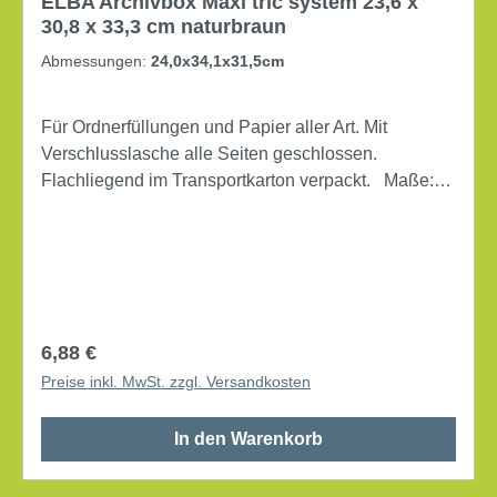
ELBA Archivbox Maxi tric system 23,6 x
30,8 x 33,3 cm naturbraun
Abmessungen:
24,0x34,1x31,5cm
Für Ordnerfüllungen und Papier aller Art. Mit
Verschlusslasche alle Seiten geschlossen.
Flachliegend im Transportkarton verpackt. Maße:
23,6 x 30,8 x 33,3 cm (B x H x T) Verwendung für
Papierformat: DIN A4 Art des Verschlusses:
Verschlusslasche mit Deckel mit Archivdruck
Lieferung gefaltet Werkstoff: Wellpappe Farbe:
naturbraun
Regulärer Preis:
6,88 €
Preise inkl. MwSt. zzgl. Versandkosten
In den Warenkorb