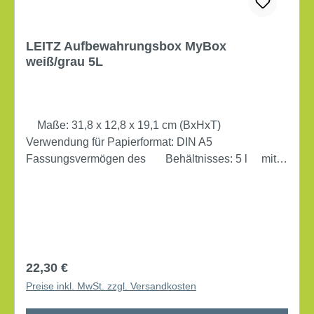
LEITZ Aufbewahrungsbox MyBox
weiß/grau 5L
Maße: 31,8 x 12,8 x 19,1 cm (BxHxT)
Verwendung für Papierformat: DIN A5
Fassungsvermögen des Behältnisses: 5 l mit
Deckel mit Griffmulde stapelbar Werkstoff:
ABS Kunststoff BPA-frei Die Aufbewahrungsbox
MyBox® in trendigen Farben. Die robusten Boxen
bestehen aus hochwertigem Material in
Hochglanzoptik mit modernem Zweifarbeneffekt.
Dokumente, Zeitschriften, Werkzeuge und kleinere
Regulärer Preis:
22,30 €
Utensilien lassen sich darin schnell, einfach und
Preise inkl. MwSt. zzgl. Versandkosten
attraktiv verstauen.