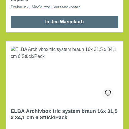
verwendete Holz stammt aus garantiert kontrollierter
Preise inkl. MwSt. zzgl. Versandkosten
Holzwirtschaft, und die Produkte sind daher
recycelbar und FSC®-zertifiziert. Das heißt, dass die
In den Warenkorb
Herstellung unter umweltfreundlichen und
sozialverträglichen Bedingungen erfolgt ist. Maße:
10,8 x 26,5 x 32,7 cm (B x T x H)
Fassungsvermögen: 8,2 l für DIN A4 Formate
Griffloch vorhanden Material: Karton mit
Beschriftungsfeld, Klappdeckel Farbe: weiß/blau
Inhalt: 10 Stück/Pack
ELBA Archivbox tric system braun 16x 31,5
x 34,1 cm 6 Stück/Pack