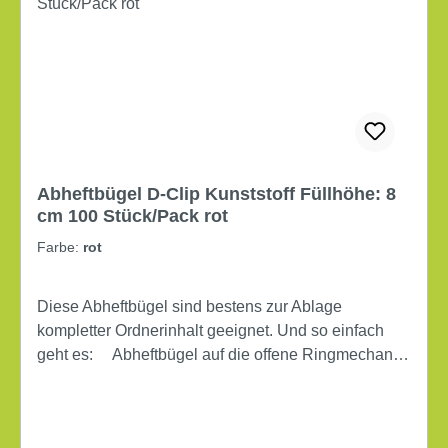
Abheftbügel D-Clip Kunststoff Füllhöhe: 8
cm 100 Stück/Pack rot
Farbe:
rot
Diese Abheftbügel sind bestens zur Ablage
kompletter Ordnerinhalt geeignet. Und so einfach
geht es: Abheftbügel auf die offene Ringmechanik
stecken Ordnerinhalt anheben und dabei vom
Ordner trennen Bündel wenden und hinten mit der
Deckleiste befestigen. Mit den roten Kunststoff-