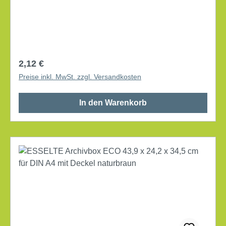
Verschlusses: Verschlusslasche mit Deckel mit
Archivdruck Lieferung gefaltet Werkstoff: Wellpappe,
100 % recycelt Farbe: naturbraun
Regulärer Preis:
2,12 €
Preise inkl. MwSt. zzgl. Versandkosten
In den Warenkorb