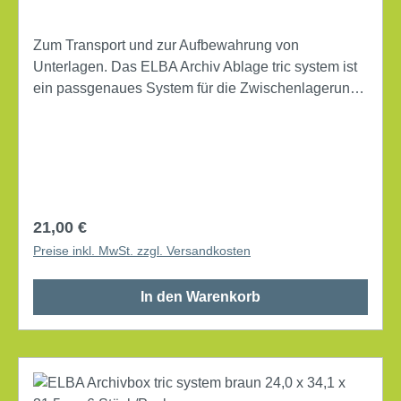
Zum Transport und zur Aufbewahrung von
Unterlagen. Das ELBA Archiv Ablage tric system ist
ein passgenaues System für die Zwischenlagerung
und Archivierung von Unterlagen. Kompatibel
miteinander und passgenau zu ELBA Produkten.
Maße Aussen: 16 x 31,5x 34,1 cm (B x H x T) Maße
Innen: 15,8 x 30,8x 33,3 cm (B x H x T) Verwendung
für Papierformat: DIN A4 Art des Verschlusses:
Klappdeckel mit Deckel mit Griff Farbe braun
Regulärer Preis:
21,00 €
Material Karton geeignet für lose Dokumente
Preise inkl. MwSt. zzgl. Versandkosten
bestückbar mit Hängeregistraturen
Eigenschaften Beschriftungsfeld, recycelbar
In den Warenkorb