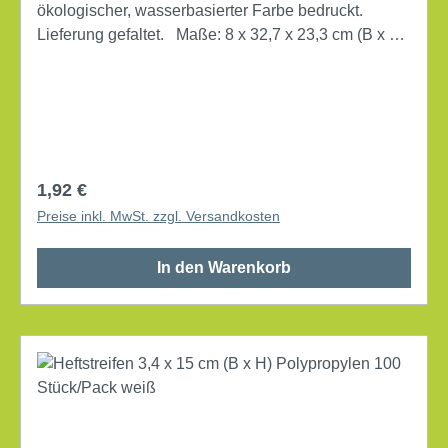
ökologischer, wasserbasierter Farbe bedruckt.
Lieferung gefaltet. Maße: 8 x 32,7 x 23,3 cm (B x H
x T) Verwendung für Papierformat: DIN A4 Art des
Verschlusses: Verschlusslasche mit Deckel mit
Archivdruck Lieferung gefaltet Werkstoff: Wellpappe,
100 % recycelt Farbe: naturbraun
Regulärer Preis:
1,92 €
Preise inkl. MwSt. zzgl. Versandkosten
In den Warenkorb