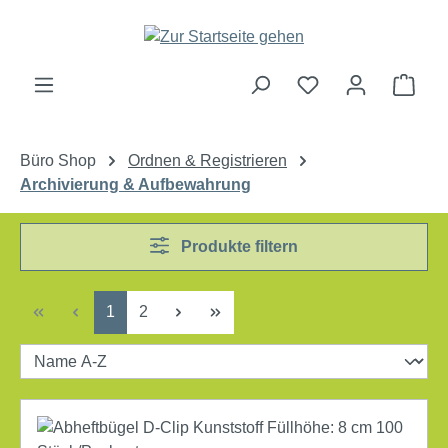
Zum Hauptinhalt springen
Ware
Büro Shop
Ordnen & Registrieren
Archivierung & Aufbewahrung
Produkte filtern
Seite
Seite
1
2