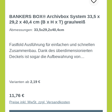
BANKERS BOX® Archivbox System 33,5 x
29,2 x 40,4 cm (B x H x T) grau/weiß
Abmessungen:
33,5x29,2x40,4cm
Fastfold Ausführung für einfachen und schnellen
Zusammenbau. Dank des überdimensionierten
Deckels ist sogar die Aufbewahrung von
Hängemappen im A4- oder Foolscap-Format
möglich. Lieferung gefaltet. Maße: 33,5 x 29,2 x
40,4 cm (B x H x T) Verwendung für Papierformat:
DIN A4 mit Deckel mit Archivdruck Lieferung gefaltet
Varianten ab
2,19 €
Werkstoff: Karton, 100 % recycelt Farbe: grau/weiß
Regulärer Preis:
11,76 €
Preise inkl. MwSt. zzgl. Versandkosten