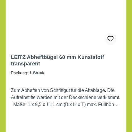
LEITZ Abheftbügel 60 mm Kunststoff
transparent
Packung:
1 Stück
Zum Abheften von Schriftgut für die Altablage. Die
Aufreihstifte werden mit der Deckschiene verklemmt.
Maße: 1 x 9,5 x 11,1 cm (B x H x T) max. Füllhöhe
an Papier: 60 mm Material der Deckschiene:
Kunststoff Werkstoff: Polypropylen Farbe: farblos