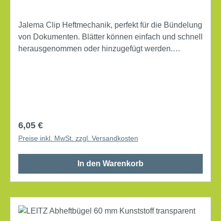
Jalema Clip Heftmechanik, perfekt für die Bündelung
von Dokumenten. Blätter können einfach und schnell
herausgenommen oder hinzugefügt werden.
Lochungen können nicht einreißen. Immer
vollständig lesbare Seiten. Mit Hilfe der
Umfüllhüllsen können komplette Ordnerinhalte
einfach geleert und für die Archivierung gebündelt
werden. Füllhöhe: 5,0 cm Material: Kunststoff mit
Deckleiste Material der Deckschiene: Kunststoff
Regulärer Preis:
6,05 €
max. Füllhöhe an Papier: 50 mm Farbe: gelb 10
Preise inkl. MwSt. zzgl. Versandkosten
Stück/Pack
In den Warenkorb