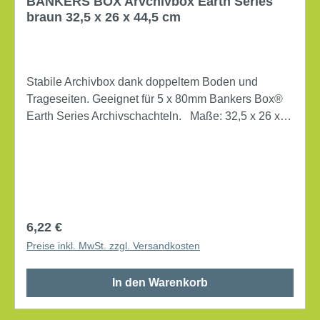
BANKERS BOX Arvchivbox Earth Series
braun 32,5 x 26 x 44,5 cm
Stabile Archivbox dank doppeltem Boden und
Trageseiten. Geeignet für 5 x 80mm Bankers Box®
Earth Series Archivschachteln. Maße: 32,5 x 26 x
44,5 cm (B x H x T) Verwendung für Papierformat:
DIN A4 mit Deckel mit Archivdruck Lieferung gefaltet
Werkstoff: Karton, 100 % recycelt Farbe: braun
Regulärer Preis:
6,22 €
Preise inkl. MwSt. zzgl. Versandkosten
In den Warenkorb