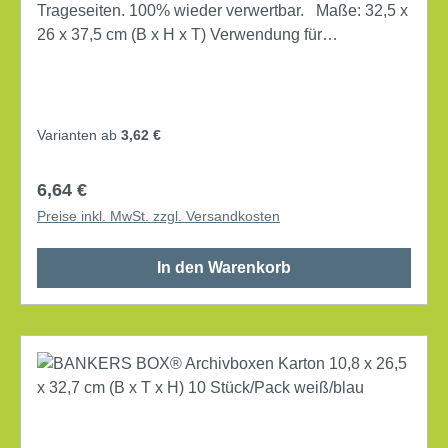
Trageseiten. 100% wieder verwertbar. Maße: 32,5 x
26 x 37,5 cm (B x H x T) Verwendung für
Papierformat: DIN A4 mit Deckel mit Archivdruck
Lieferung gefaltet Werkstoff: Karton, 100 % recycelt
Farbe: braun
Varianten ab
3,62 €
Regulärer Preis:
6,64 €
Preise inkl. MwSt. zzgl. Versandkosten
In den Warenkorb