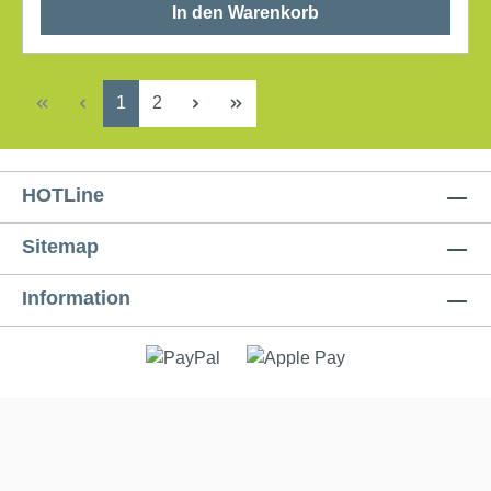
In den Warenkorb
Seite
Seite
1
2
HOTLine
Sitemap
Information