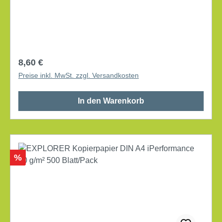
Laufeigenschaften. DIN A4 Grammatur: 80 g/m²
holzfrei, elementar chlorfrei gebleicht Weißgrad
(CIE): 165 beidseitig bedruckbar Farbe: weiß matt
500 Bl./Pack.
Regulärer Preis:
8,60 €
Preise inkl. MwSt. zzgl. Versandkosten
In den Warenkorb
Rabatt
%