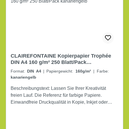
CLAIREFONTAINE Kopierpapier Trophée
DIN A4 160 g/m² 250 Blatt/Pack
kanariengelb
Format:
DIN A4
|
Papiergewicht:
160g/m²
|
Farbe:
kanariengelb
Beschreibungstext: Lassen Sie Ihrer Kreativität
freien Lauf. Die Referenz für farbige Papiere.
Einwandfreie Druckqualität in Kopie, Inkjet oder
Laser, auch beidseitig. Garantiert staufreier Druck.
Große Auswahl an Farben und Grammaturen.
Wiederverschließbare Verpackung. DIN A4