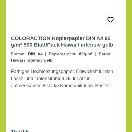
COLORACTION Kopierpapier DIN A4 80
g/m² 500 Blatt/Pack Hawai / intensiv gelb
Format:
DIN A4
|
Papiergewicht:
80g/m²
|
Farbe:
Hawai / intensiv gelb
Farbiges Hochleistungspapier. Entwickelt für den
Laser- und Tintenstrahldruck. Ideal für
aufmerksamkeitsstarke Kommunikation. Poster,
Broschüren, Handzettel, Trennblätter. DIN A4
Grammatur: 80 g/m² 500 Bl./Pack.
Regulärer Preis:
15,10 €