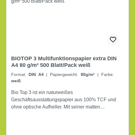
BIOTOP 3 Multifunktionspapier extra DIN
A4 80 g/m² 500 Blatt/Pack weiß
Format:
DIN A4
|
Papiergewicht:
80g/m²
|
Farbe:
weiß
Bio Top 3 ist ein naturweißes
Geschäftsausstattungspapier aus 100% TCF und
ohne optische Aufheller. Mit seiner matten
Oberfläche und hohem Volumen überzeugt es in
allen Anwendungen im Büroalltag – vom
klassischen Briefbogen bis hin zum