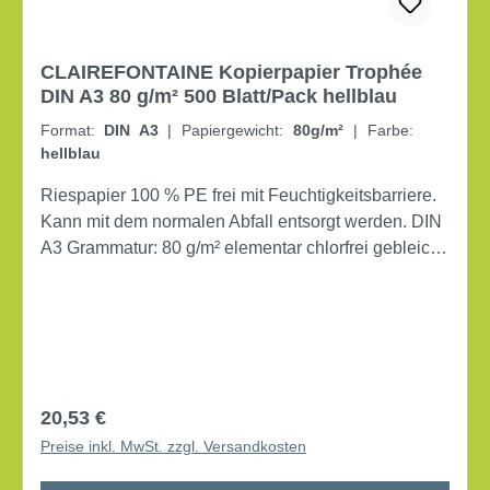
CLAIREFONTAINE Kopierpapier Trophée
DIN A3 80 g/m² 500 Blatt/Pack hellblau
Format:
DIN A3
|
Papiergewicht:
80g/m²
|
Farbe:
hellblau
Riespapier 100 % PE frei mit Feuchtigkeitsbarriere.
Kann mit dem normalen Abfall entsorgt werden. DIN
A3 Grammatur: 80 g/m² elementar chlorfrei gebleicht,
holzfrei beidseitig bedruckbar 500 Bl./Pack.
Regulärer Preis:
20,53 €
Preise inkl. MwSt. zzgl. Versandkosten