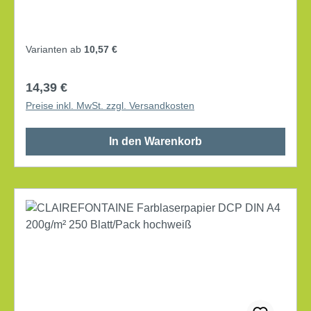
Farbwiedergabe, brillanter Ausdruck, perfekte
Planlage. Transparenter, wiederverschliessbarer und
recyclebarer Rieseinschlag. DIN A4 elementar
Varianten ab
10,57 €
chlorfrei gebleicht beidseitig bedruckbar Farbe:
hochweiß 250 Bl./Pack.
Regulärer Preis:
14,39 €
Preise inkl. MwSt. zzgl. Versandkosten
In den Warenkorb