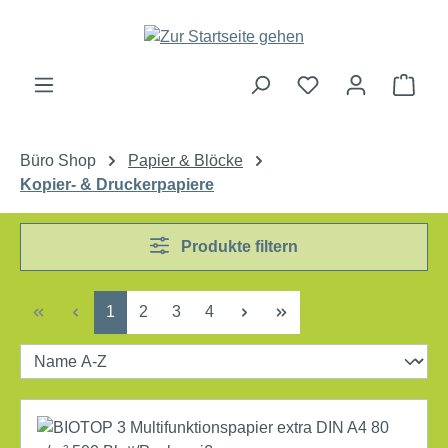
Zum Hauptinhalt springen
Ware
Büro Shop
Papier & Blöcke
Kopier- & Druckerpapiere
Produkte filtern
Seite
Seite
Seite
Seite
1
2
3
4