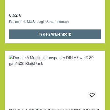
holzfrei Weißgrad (CIE): 161 beidseitig bedruckbar
Farbe: hochweiß 500 Bl./Pack.
Regulärer Preis:
6,52 €
Preise inkl. MwSt. zzgl. Versandkosten
In den Warenkorb