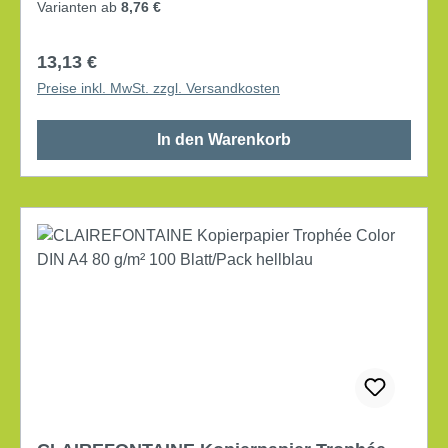
Grammatur: 160 g/m² elementar chlorfrei gebleicht,
Varianten ab
8,76 €
holzfrei beidseitig bedruckbar 250 Bl./Pack.
Regulärer Preis:
13,13 €
Preise inkl. MwSt. zzgl. Versandkosten
In den Warenkorb