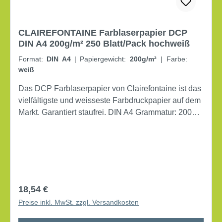
CLAIREFONTAINE Farblaserpapier DCP
DIN A4 200g/m² 250 Blatt/Pack hochweiß
Format:
DIN A4
|
Papiergewicht:
200g/m²
|
Farbe:
weiß
Das DCP Farblaserpapier von Clairefontaine ist das
vielfältigste und weisseste Farbdruckpapier auf dem
Markt. Garantiert staufrei. DIN A4 Grammatur: 200
g/m² beidseitig bedruckbar Farbe: hochweiß 250
Bl./Pack.
Regulärer Preis:
18,54 €
Preise inkl. MwSt. zzgl. Versandkosten