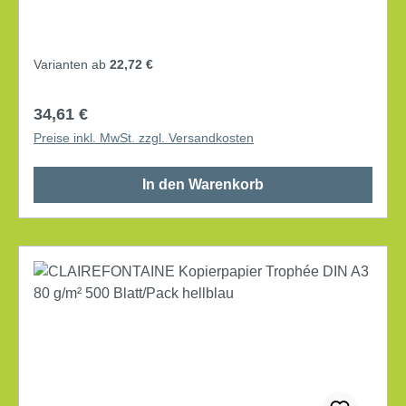
DIN A4 Grammatur: 80 g/m² elementar chlorfrei
gebleicht, holzfrei 500 Bl./Pack.
Varianten ab
22,72 €
Regulärer Preis:
34,61 €
Preise inkl. MwSt. zzgl. Versandkosten
In den Warenkorb