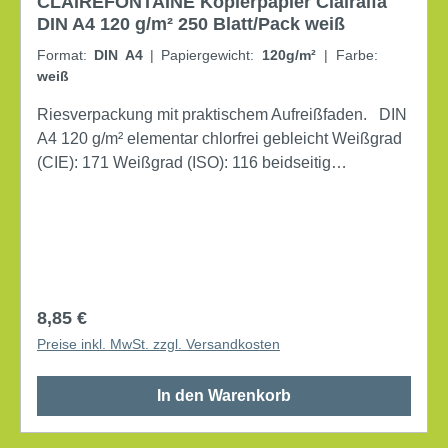
CLAIREFONTAINE Kopierpapier Clairalfa
DIN A4 120 g/m² 250 Blatt/Pack weiß
Format:
DIN A4
|
Papiergewicht:
120g/m²
|
Farbe:
weiß
Riesverpackung mit praktischem Aufreißfaden. DIN
A4 120 g/m² elementar chlorfrei gebleicht Weißgrad
(CIE): 171 Weißgrad (ISO): 116 beidseitig
bedruckbar Laserdrucker, Farblaserdrucker,
Inkjetdrucker, Kopierer, Farbkopierer Farbe:
hochweiß matt EU-Blume, FSC®-zertifiziert 250
Bl./Pack.
Regulärer Preis:
8,85 €
Preise inkl. MwSt. zzgl. Versandkosten
In den Warenkorb