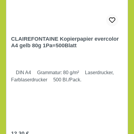
CLAIREFONTAINE Kopierpapier evercolor
A4 gelb 80g 1Pa=500Blatt
DIN A4 Grammatur: 80 g/m² Laserdrucker,
Farblaserdrucker 500 Bl./Pack.
Regulärer Preis:
12,30 €