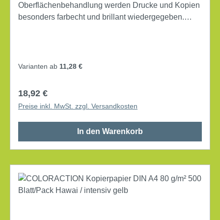
Oberflächenbehandlung werden Drucke und Kopien
besonders farbecht und brillant wiedergegeben.
Sein höheres Gewicht und Volumen, die fühlbar
höhere Glätte und Steifigkeit sowie hochwertigste
Rohstoffe sorgen für beste Tonerhaftung und
weitestgehende Geräteschonung. Von allen
Varianten ab
11,28 €
Geräteherstellern empfohlen. DIN A4 Grammatur:
280 g/m² elementar chlorfrei gebleicht, holzfrei
Regulärer Preis:
18,92 €
Weißgrad (CIE): 161 beidseitig bedruckbar Farbe:
Preise inkl. MwSt. zzgl. Versandkosten
weiß 150 Bl./Pack.
In den Warenkorb