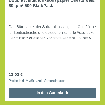
Double A Multifunktionspapier DIN A3 weiß
80 g/m² 500 Blatt/Pack
Das Büropapier der Spitzenklasse: glatte Oberfläche
für kontrastreiche und gestochen scharfe Ausdrucke.
Der Einsatz erlesener Rohstoffe verleiht Double A
eine enorme Steifigkeit und somit sehr gute
Laufeigenschaften. Grammatur: 80 g/m² elementar
chlorfrei gebleicht, holzfrei Weißgrad (CIE): 150
beidseitig bedruckbar Farbe: weiß matt 500 Bl./Pack.
Regulärer Preis:
13,93 €
Preise inkl. MwSt. zzgl. Versandkosten
In den Warenkorb