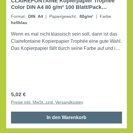
CLAIREFONTAINE Kopierpapier Trophée
Color DIN A4 80 g/m² 100 Blatt/Pack
hellblau
Format:
DIN A4
|
Papiergewicht:
80g/m²
|
Farbe:
hellblau
Wenn es mal nicht klassisch sein soll, dann ist das
Clairefontaine Kopierpapier Trophée eine gute Wahl.
Das Kopierpapier fällt durch seine Farbe auf und ist
ideal, wenn wichtige Mitteilungen besonders
beachtet werden sollen. DIN A4 Grammatur: 80 g/m²
elementar chlorfrei gebleicht, holzfrei beidseitig
bedruckbar 100 Blatt/Pack
Regulärer Preis:
5,02 €
Preise inkl. MwSt. zzgl. Versandkosten
In den Warenkorb