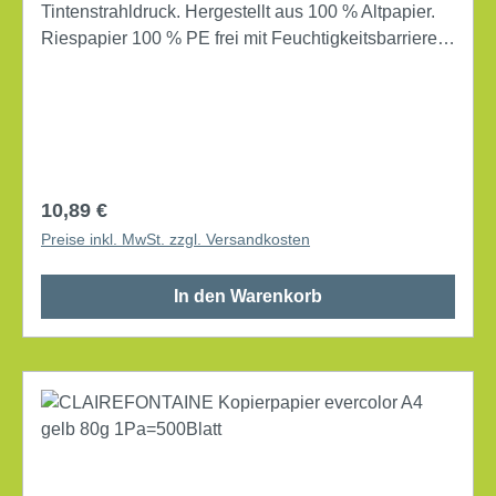
Tintenstrahldruck. Hergestellt aus 100 % Altpapier.
Riespapier 100 % PE frei mit Feuchtigkeitsbarriere.
Kann mit dem normalen Abfall entsorgt werden.
Carbon neutral durch Herstellung mit Energie, die zu
100 % aus Biomasse gewonnen wird. DIN A4
Grammatur: 80 g/m² 100 % Altpapier 500 Bl./Pack.
Regulärer Preis:
10,89 €
Preise inkl. MwSt. zzgl. Versandkosten
In den Warenkorb