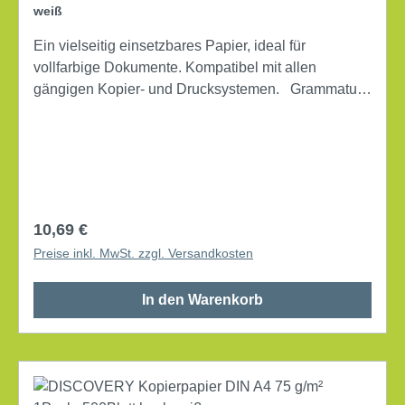
weiß
Ein vielseitig einsetzbares Papier, ideal für
vollfarbige Dokumente. Kompatibel mit allen
gängigen Kopier- und Drucksystemen. Grammatur:
80 g/m² holzfrei, elementar chlorfrei gebleicht
Weißgrad (CIE): 170 Laserdrucker, Farblaserdrucker,
Inkjetdrucker, Kopierer, Farbkopierer Farbe: weiß
500 Bl./Pack.
Regulärer Preis:
10,69 €
Preise inkl. MwSt. zzgl. Versandkosten
In den Warenkorb