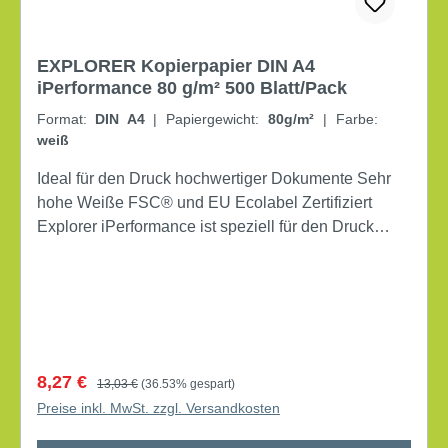
EXPLORER Kopierpapier DIN A4
iPerformance 80 g/m² 500 Blatt/Pack
Format:
DIN A4
|
Papiergewicht:
80g/m²
|
Farbe:
weiß
Ideal für den Druck hochwertiger Dokumente Sehr
hohe Weiße FSC® und EU Ecolabel Zertifiziert
Explorer iPerformance ist speziell für den Druck
hochwertiger Dokumente entwickelt. Dank der sehr
hohen Weiße maximieren Sie die Wirkung Ihrer
Botschaft und geben Ihren Ausdrucken einen
wertigen Charakter. Explorer iPerformance liefert −
unabhängig von Ihrem Drucker − beste Resultate bei
alltäglichen Dokumenten. Grammatur: 80 g/m²
Verkaufspreis:
Regulärer Preis:
8,27 €
13,03 €
(36.53% gespart)
holzfrei FSC® zertifiziert beidseitig bedruckbar
Preise inkl. MwSt. zzgl. Versandkosten
Laserdrucker, Inkjetdrucker, Kopierer, Faxgeräte
Weißgrad (CIE): 171 Rauigkeit: 160 ml/min Opazität: