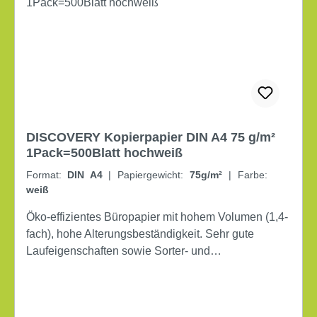
DISCOVERY Kopierpapier DIN A4 75 g/m²
1Pack=500Blatt hochweiß
Format:
DIN A4
|
Papiergewicht:
75g/m²
|
Farbe:
weiß
Öko-effizientes Büropapier mit hohem Volumen (1,4-
fach), hohe Alterungsbeständigkeit. Sehr gute
Laufeigenschaften sowie Sorter- und
Duplexverhalten. Sie handeln ökologisch durch
Ressourcenschonung von Wasser und Energie. DIN
A4 Grammatur: 75 g/m² elementar chlorfrei gebleicht,