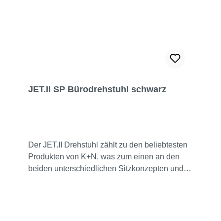
JET.II SP Bürodrehstuhl schwarz
Der JET.II Drehstuhl zählt zu den beliebtesten
Produkten von K+N, was zum einen an den
beiden unterschiedlichen Sitzkonzepten und
zum anderen an den unzähligen
Gestaltungsmöglichkeiten liegt, die Ihnen die
Drehstuhlfamilie bietet: Sie können hier aus
einer großen Auswahl von Rücken- oder