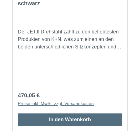
schwarz
Der JET.II Drehstuhl zählt zu den beliebtesten
Produkten von K+N, was zum einen an den
beiden unterschiedlichen Sitzkonzepten und
zum anderen an den unzähligen
Gestaltungsmöglichkeiten liegt, die Ihnen die
Drehstuhlfamilie bietet: Sie können hier aus
einer großen Auswahl von Rücken- oder
Armlehnvarianten, Gestellfarben oder Bezügen
wählen. Auch einen Counterstuhl bietet die
Regulärer Preis:
470,05 €
JET.II Serie: Mit unserer Lösung im bewährten
Preise inkl. MwSt. zzgl. Versandkosten
Design können Sie so alle Bürobereiche in
einer Stilwelt gestalten und das JET.II
In den Warenkorb
Baukastenprinzip nutzen.