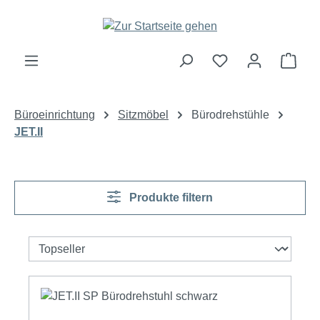
Zum Hauptinhalt springen
Ware
Büroeinrichtung
Sitzmöbel
Bürodrehstühle
JET.II
Produkte filtern