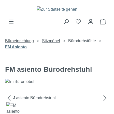
Zum Hauptinhalt springen
Ware
Büroeinrichtung
Sitzmöbel
Bürodrehstühle
FM Asiento
FM asiento Bürodrehstuhl
Bildergalerie überspringen