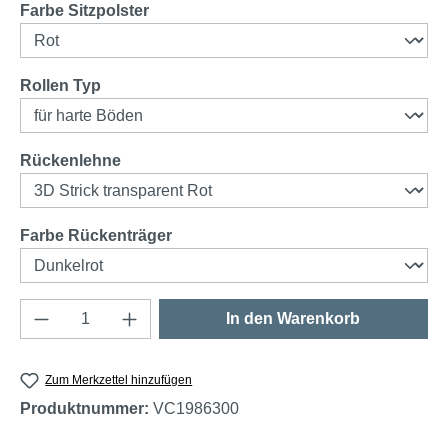
auswählen
Farbe Sitzpolster
auswählen
Rollen Typ
auswählen
Rückenlehne
auswählen
Farbe Rückenträger
Produkt Anzahl: Gib den gewünschten Wert e
In den Warenkorb
Zum Merkzettel hinzufügen
Produktnummer:
VC1986300