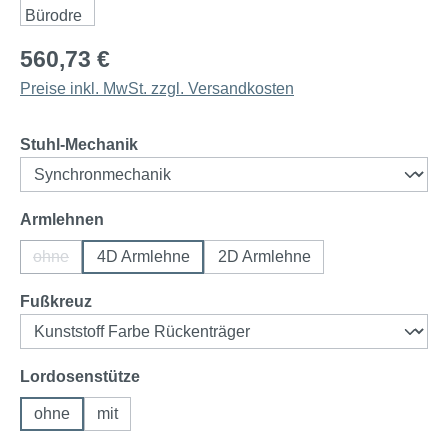
560,73 €
Preise inkl. MwSt. zzgl. Versandkosten
auswählen
Stuhl-Mechanik
auswählen
Armlehnen
ohne
4D Armlehne
2D Armlehne
(Diese Option ist zurzeit nicht verfügbar.)
auswählen
Fußkreuz
auswählen
Lordosenstütze
ohne
mit