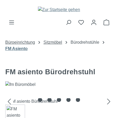
Zum Hauptinhalt springen
Ware
Büroeinrichtung
Sitzmöbel
Bürodrehstühle
FM Asiento
FM asiento Bürodrehstuhl
Bildergalerie überspringen