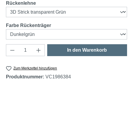
auswählen
Rückenlehne
auswählen
Farbe Rückenträger
Produkt Anzahl: Gib den gewünschten Wert e
In den Warenkorb
Zum Merkzettel hinzufügen
Produktnummer:
VC1986384