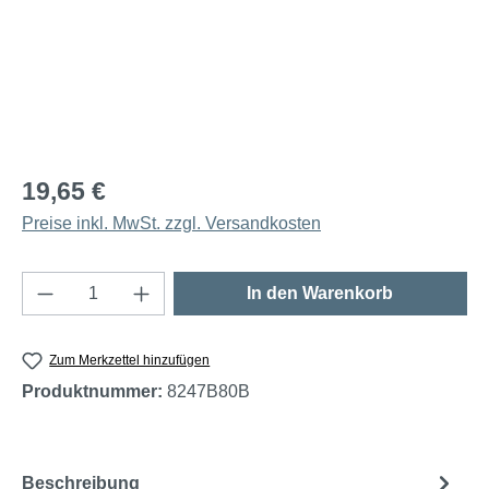
19,65 €
Preise inkl. MwSt. zzgl. Versandkosten
Produkt Anzahl: Gib den gewünschten Wert e
In den Warenkorb
Zum Merkzettel hinzufügen
Produktnummer:
8247B80B
Beschreibung