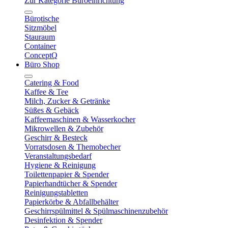
Zur Kategorie Büroeinrichtung
Bürotische
Sitzmöbel
Stauraum
Container
ConceptQ
Büro Shop
Catering & Food
Kaffee & Tee
Milch, Zucker & Getränke
Süßes & Gebäck
Kaffeemaschinen & Wasserkocher
Mikrowellen & Zubehör
Geschirr & Besteck
Vorratsdosen & Themobecher
Veranstaltungsbedarf
Hygiene & Reinigung
Toilettenpapier & Spender
Papierhandtücher & Spender
Reinigungstabletten
Papierkörbe & Abfallbehälter
Geschirrspülmittel & Spülmaschinenzubehör
Desinfektion & Spender