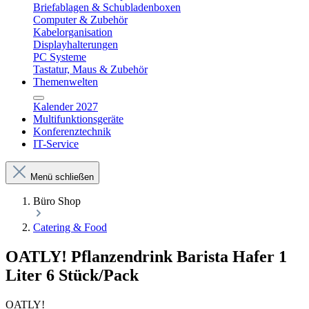
Briefablagen & Schubladenboxen
Computer & Zubehör
Kabelorganisation
Displayhalterungen
PC Systeme
Tastatur, Maus & Zubehör
Themenwelten
Kalender 2027
Multifunktionsgeräte
Konferenztechnik
IT-Service
Menü schließen
Büro Shop
Catering & Food
OATLY! Pflanzendrink Barista Hafer 1
Liter 6 Stück/Pack
OATLY!