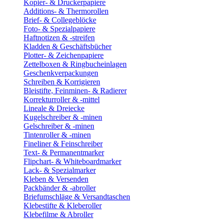
Kopier- & Druckerpapiere
Additions- & Thermorollen
Brief- & Collegeblöcke
Foto- & Spezialpapiere
Haftnotizen & -streifen
Kladden & Geschäftsbücher
Plotter- & Zeichenpapiere
Zettelboxen & Ringbucheinlagen
Geschenkverpackungen
Schreiben & Korrigieren
Bleistifte, Feinminen- & Radierer
Korrekturroller & -mittel
Lineale & Dreiecke
Kugelschreiber & -minen
Gelschreiber & -minen
Tintenroller & -minen
Fineliner & Feinschreiber
Text- & Permanentmarker
Flipchart- & Whiteboardmarker
Lack- & Spezialmarker
Kleben & Versenden
Packbänder & -abroller
Briefumschläge & Versandtaschen
Klebestifte & Kleberoller
Klebefilme & Abroller