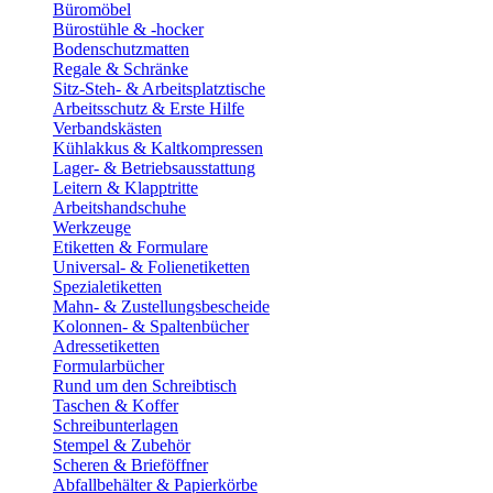
Büromöbel
Bürostühle & -hocker
Bodenschutzmatten
Regale & Schränke
Sitz-Steh- & Arbeitsplatztische
Arbeitsschutz & Erste Hilfe
Verbandskästen
Kühlakkus & Kaltkompressen
Lager- & Betriebsausstattung
Leitern & Klapptritte
Arbeitshandschuhe
Werkzeuge
Etiketten & Formulare
Universal- & Folienetiketten
Spezialetiketten
Mahn- & Zustellungsbescheide
Kolonnen- & Spaltenbücher
Adressetiketten
Formularbücher
Rund um den Schreibtisch
Taschen & Koffer
Schreibunterlagen
Stempel & Zubehör
Scheren & Brieföffner
Abfallbehälter & Papierkörbe