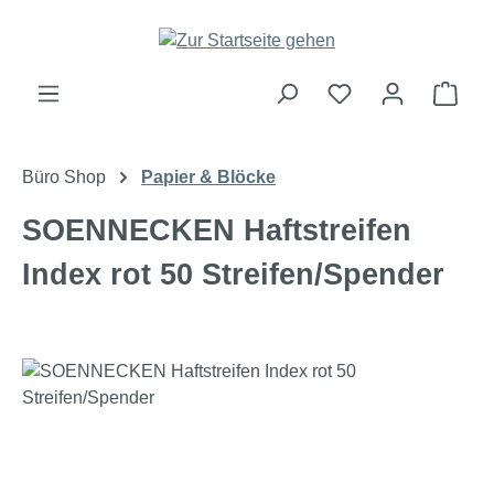
Zum Hauptinhalt springen
Ware
Büro Shop
Papier & Blöcke
SOENNECKEN Haftstreifen
Index rot 50 Streifen/Spender
Bildergalerie überspringen