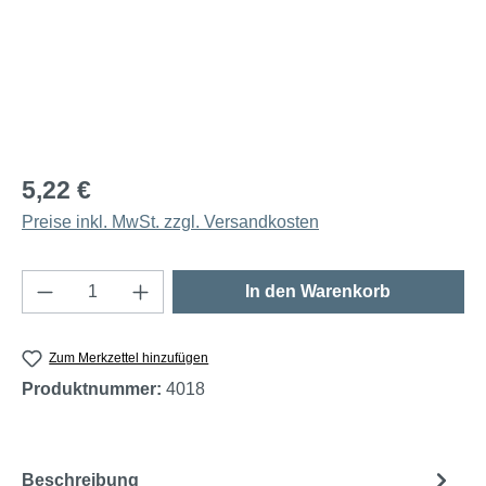
5,22 €
Preise inkl. MwSt. zzgl. Versandkosten
Produkt Anzahl: Gib den gewünschten Wert e
In den Warenkorb
Zum Merkzettel hinzufügen
Produktnummer:
4018
Beschreibung