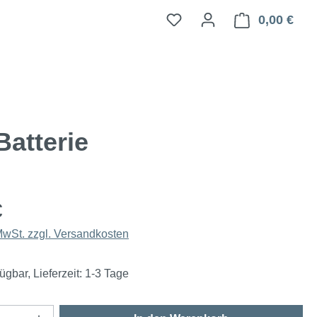
0,00 €
Ware
atterie
€
 MwSt. zzgl. Versandkosten
ügbar, Lieferzeit: 1-3 Tage
Anzahl: Gib den gewünschten Wert ein oder