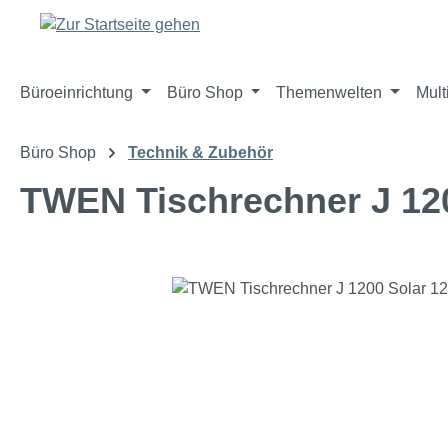
m Hauptinhalt springen
Zur Suche springen
Zur Hauptnavigation springen
Büroeinrichtung
Büro Shop
Themenwelten
Mult
Büro Shop
Technik & Zubehör
TWEN Tischrechner J 120
Bildergalerie überspringen