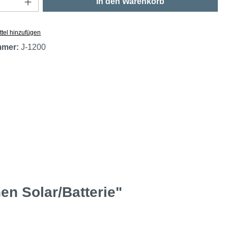
In den Warenkorb
tel hinzufügen
mmer:
J-1200
n Solar/Batterie"