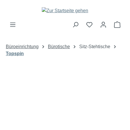
Zum Hauptinhalt springen
Ware
Büroeinrichtung
Bürotische
Sitz-Stehtische
Topspin
Bildergalerie überspringen